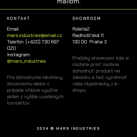
mailom.
KONTAKT
SHOWROOM
Email:
Roleta2
mars.industries@email.cz
Radhošťská 11
Telefón: (+420) 730 697
130 00 Praha 3
020
Instagram:
Pražský showroom, kde si
@mars_industries
možete prísť osobne
dohodnúť produkt na
Pre dohodnutie návštevy
zákazku a tiež vyzvihnúť
showroomu alebo v
vaše objednávky z e-
prípade otázok využite
shopu.
jeden z vyššie uvedených
kontaktov.
2024 © MARS INDUSTRIES