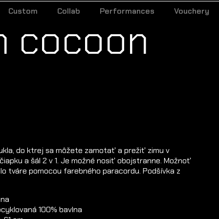
Custom
Collab
Performances
Vouchery
n cocoon
ukla, do ktrej sa môžete zamotať a prežiť zimu v
čiapku a šál 2 v 1. Je možné nosiť obojstranne. Možnoť
kolo tváre pomocou farebného paracordu. Podšívka z
ina
pcyklovaná 100% bavlna