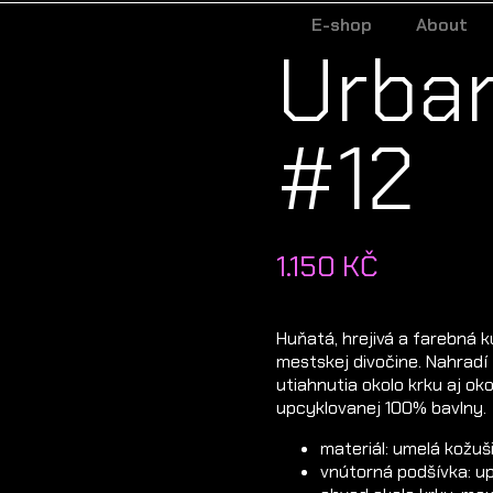
E-shop
About
Urba
#12
1.150
KČ
Huňatá, hrejivá a farebná k
mestskej divočine. Nahradí 
utiahnutia okolo krku aj o
upcyklovanej 100% bavlny.
materiál: umelá kožuš
vnútorná podšívka: u