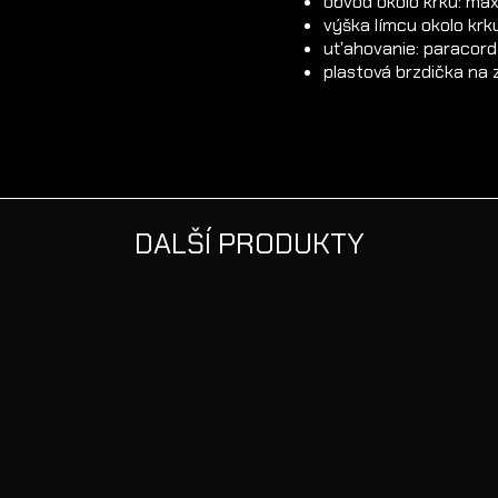
obvod okolo krku: max
výška límcu okolo krk
uťahovanie: paracord
plastová brzdička na 
Nie je na sklade
DALŠÍ PRODUKTY