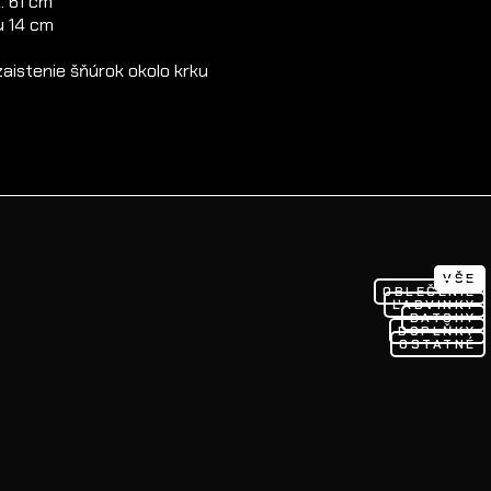
. 61 cm
u 14 cm
zaistenie šňúrok okolo krku
VŠE
OBLEČENIE
ĽADVINKY
BATOHY
DOPLŇKY
OSTATNÉ