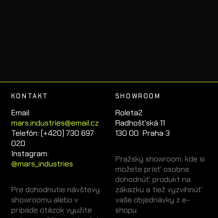
KONTAKT
SHOWROOM
Email:
Roleta2
mars.industries@email.cz
Radhošťská 11
Telefón: (+420) 730 697
130 00 Praha 3
020
Instagram:
Pražský showroom, kde si
@mars_industries
možete prísť osobne
dohodnúť produkt na
Pre dohodnutie návštevy
zákazku a tiež vyzvihnúť
showroomu alebo v
vaše objednávky z e-
prípade otázok využite
shopu.