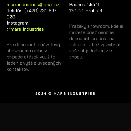
mars.industries@email.cz
Radhošťská 11
Telefón: (+420) 730 697
130 00 Praha 3
020
Instagram:
Pražský showroom, kde si
@mars_industries
možete prísť osobne
dohodnúť produkt na
Pre dohodnutie návštevy
zákazku a tiež vyzvihnúť
showroomu alebo v
vaše objednávky z e-
prípade otázok využite
shopu.
jeden z vyššie uvedených
kontaktov.
2024 © MARS INDUSTRIES