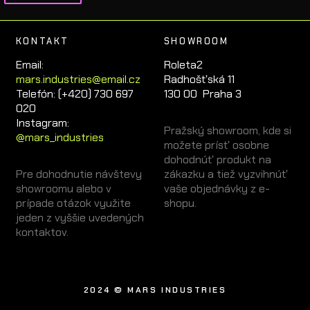
KONTAKT
SHOWROOM
Email:
Roleta2
mars.industries@email.cz
Radhošťská 11
Telefón: (+420) 730 697
130 00 Praha 3
020
Instagram:
Pražský showroom, kde si
@mars_industries
možete prísť osobne
dohodnúť produkt na
Pre dohodnutie návštevy
zákazku a tiež vyzvihnúť
showroomu alebo v
vaše objednávky z e-
prípade otázok využite
shopu.
jeden z vyššie uvedených
kontaktov.
2024 © MARS INDUSTRIES