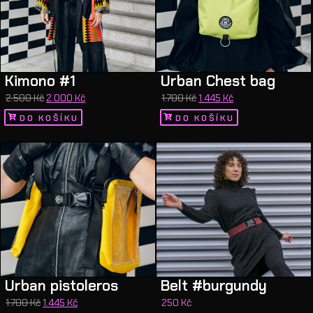
Kimono #1
Urban Chest bag
2.500
Kč
2.000
Kč
1.700
Kč
1.445
Kč
DO KOŠÍKU
DO KOŠÍKU
Urban pistoleros
Belt #burgundy
1.700
Kč
1.445
Kč
250
Kč