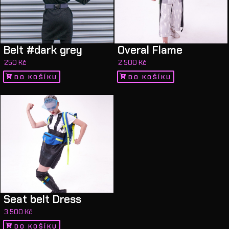
Belt #dark grey
Overal Flame
250
Kč
2.500
Kč
DO KOŠÍKU
DO KOŠÍKU
Seat belt Dress
3.500
Kč
DO KOŠÍKU