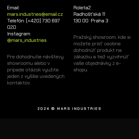
Email:
Roleta2
mars.industries@email.cz
Radhošťská 11
Telefón: (+420) 730 697
130 00 Praha 3
020
Instagram:
Pražský showroom, kde si
@mars_industries
možete prísť osobne
dohodnúť produkt na
Pre dohodnutie návštevy
zákazku a tiež vyzvihnúť
showroomu alebo v
vaše objednávky z e-
prípade otázok využite
shopu.
jeden z vyššie uvedených
kontaktov.
2024 © MARS INDUSTRIES