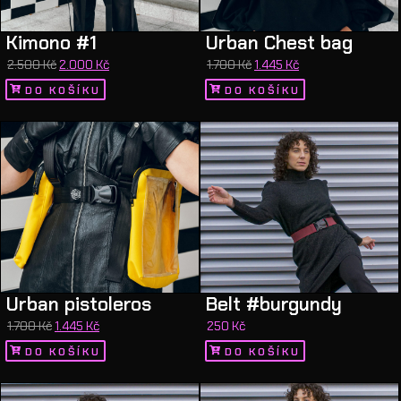
Kimono #1
Urban Chest bag
2.500
Kč
2.000
Kč
1.700
Kč
1.445
Kč
DO KOŠÍKU
DO KOŠÍKU
Urban pistoleros
Belt #burgundy
1.700
Kč
1.445
Kč
250
Kč
DO KOŠÍKU
DO KOŠÍKU