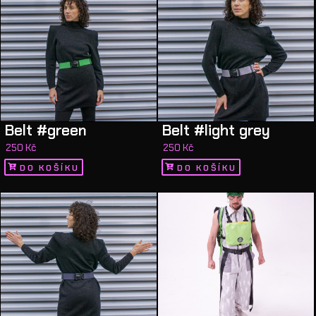
Belt #green
Belt #light grey
250
Kč
250
Kč
DO KOŠÍKU
DO KOŠÍKU