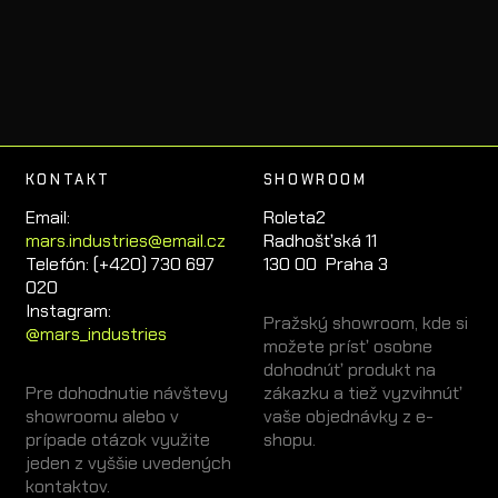
KONTAKT
SHOWROOM
Email:
Roleta2
mars.industries@email.cz
Radhošťská 11
Telefón: (+420) 730 697
130 00 Praha 3
020
Instagram:
Pražský showroom, kde si
@mars_industries
možete prísť osobne
dohodnúť produkt na
Pre dohodnutie návštevy
zákazku a tiež vyzvihnúť
showroomu alebo v
vaše objednávky z e-
prípade otázok využite
shopu.
jeden z vyššie uvedených
kontaktov.