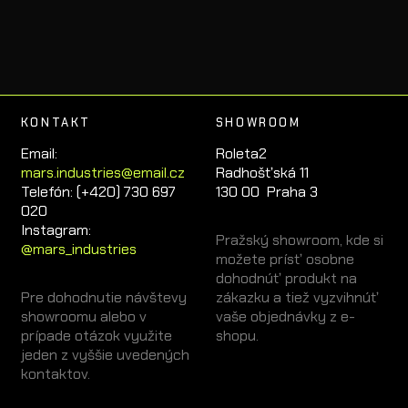
KONTAKT
SHOWROOM
Email:
Roleta2
mars.industries@email.cz
Radhošťská 11
Telefón: (+420) 730 697
130 00 Praha 3
020
Instagram:
Pražský showroom, kde si
@mars_industries
možete prísť osobne
dohodnúť produkt na
Pre dohodnutie návštevy
zákazku a tiež vyzvihnúť
showroomu alebo v
vaše objednávky z e-
prípade otázok využite
shopu.
jeden z vyššie uvedených
kontaktov.