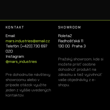
KONTAKT
SHOWROOM
Email:
Roleta2
mars.industries@email.cz
Radhošťská 11
Telefón: (+420) 730 697
130 00 Praha 3
020
Instagram:
Pražský showroom, kde si
@mars_industries
možete prísť osobne
dohodnúť produkt na
Pre dohodnutie návštevy
zákazku a tiež vyzvihnúť
showroomu alebo v
vaše objednávky z e-
prípade otázok využite
shopu.
jeden z vyššie uvedených
kontaktov.